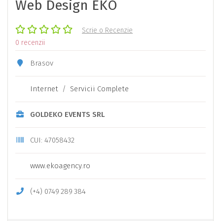
Web Design EKO
Scrie o Recenzie
0 recenzii
Brasov
Internet
/
Servicii Complete
GOLDEKO EVENTS SRL
CUI: 47058432
www.ekoagency.ro
(+4)
0749
289
384