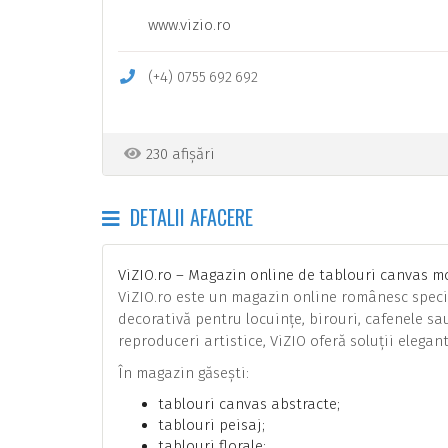
www.vizio.ro
(+4)
0755
692
692
230 afișări
DETALII AFACERE
ViZIO.ro – Magazin online de tablouri canvas mo
ViZIO.ro este un magazin online românesc speci
decorativă pentru locuințe, birouri, cafenele sa
reproduceri artistice, ViZIO oferă soluții elega
În magazin găsești:
tablouri canvas abstracte;
tablouri peisaj;
tablouri florale;