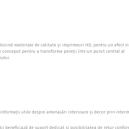
folosind materiale de calitate și imprimeuri HD, pentru un efect v
te conceput pentru a transforma pereții într-un punct central al
iului.
informații utile despre amenajări interioare și decor prin inter
ții beneficiază de suport dedicat și posibilitatea de retur confo