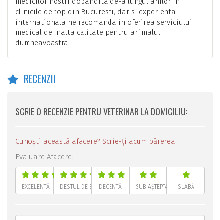
medicilor nostri dobandita de-a lungul anilor in
clinicile de top din Bucuresti, dar si experienta
internationala ne recomanda in oferirea serviciului
medical de inalta calitate pentru animalul
dumneavoastra.
RECENZII
SCRIE O RECENZIE PENTRU VETERINAR LA DOMICILIU:
Cunoști această afacere? Scrie-ți acum părerea!
Evaluare Afacere:
EXCELENTĂ
DESTUL DE BUNĂ
DECENTĂ
SUB AȘTEPTĂRI
SLABĂ