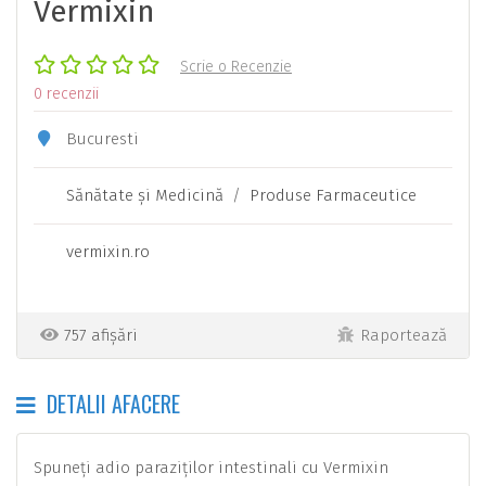
Vermixin
Scrie o Recenzie
0 recenzii
Bucuresti
Sănătate şi Medicină
/
Produse Farmaceutice
vermixin.ro
757 afișări
Raportează
DETALII AFACERE
Spuneți adio paraziților intestinali cu Vermixin