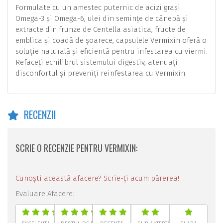
Formulate cu un amestec puternic de acizi grași
Omega-3 și Omega-6, ulei din semințe de cânepă și
extracte din frunze de Centella asiatica, fructe de
emblica și coadă de șoarece, capsulele Vermixin oferă o
soluție naturală și eficientă pentru infestarea cu viermi.
Refaceți echilibrul sistemului digestiv, atenuați
disconfortul și preveniți reinfestarea cu Vermixin.
RECENZII
SCRIE O RECENZIE PENTRU VERMIXIN:
Cunoști această afacere? Scrie-ți acum părerea!
Evaluare Afacere: