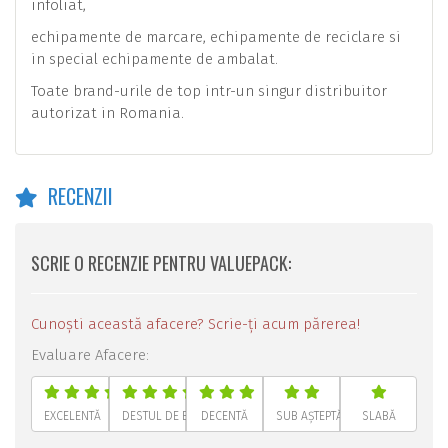
infoliat,
echipamente de marcare, echipamente de reciclare si
in special echipamente de ambalat.
Toate brand-urile de top intr-un singur distribuitor
autorizat in Romania.
RECENZII
SCRIE O RECENZIE PENTRU VALUEPACK:
Cunoști această afacere? Scrie-ți acum părerea!
Evaluare Afacere:
EXCELENTĂ
DESTUL DE BUNĂ
DECENTĂ
SUB AȘTEPTĂRI
SLABĂ