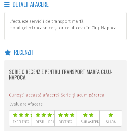
DETALII AFACERE
Efectueze servicii de transport marfă,
mobila,electrocasnice și orice altceva în Cluj-Napoca..
RECENZII
SCRIE O RECENZIE PENTRU TRANSPORT MARFA CLUJ-
NAPOCA:
Cunoști această afacere? Scrie-ți acum părerea!
Evaluare Afacere:
EXCELENTĂ
DESTUL DE BUNĂ
DECENTĂ
SUB AȘTEPTĂRI
SLABĂ