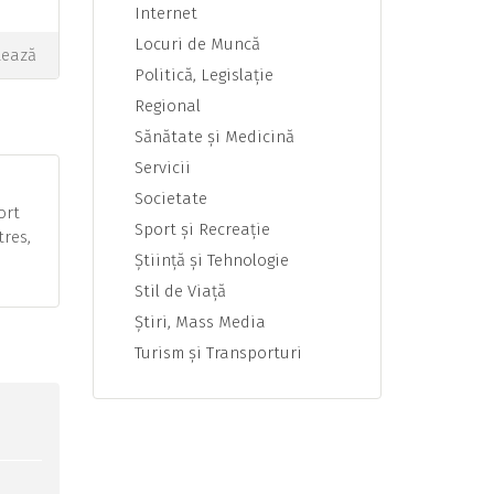
Internet
Locuri de Muncă
tează
Politică, Legislaţie
Regional
Sănătate şi Medicină
Servicii
Societate
ort
Sport şi Recreaţie
tres,
Ştiinţă şi Tehnologie
Stil de Viaţă
Ştiri, Mass Media
Turism şi Transporturi