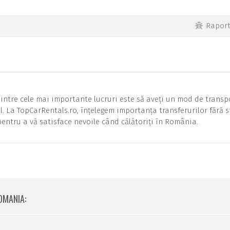
Rapor
intre cele mai importante lucruri este să aveți un mod de transp
tul. La TopCarRentals.ro, înțelegem importanța transferurilor fără s
entru a vă satisface nevoile când călătoriți în România.
OMANIA: