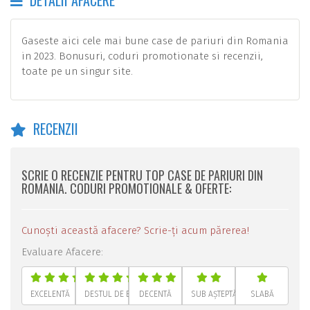
DETALII AFACERE
Gaseste aici cele mai bune case de pariuri din Romania
in 2023. Bonusuri, coduri promotionate si recenzii,
toate pe un singur site.
RECENZII
SCRIE O RECENZIE PENTRU TOP CASE DE PARIURI DIN
ROMANIA. CODURI PROMOTIONALE & OFERTE:
Cunoști această afacere? Scrie-ți acum părerea!
Evaluare Afacere:
EXCELENTĂ
DESTUL DE BUNĂ
DECENTĂ
SUB AȘTEPTĂRI
SLABĂ