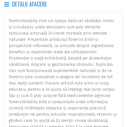
DETALII AFACERE
TonerinVitality este un spațiu dedicat sănătății inimii
și circulației, unde descoperi cum poți menține
tensiunea arterială în limite normale prin metode
naturale. Prezentăm produsul Tonerin dintr-o
perspectivă informată, cu articole despre ingrediente,
beneficii și experiențe reale ale utilizatorilor.
Promovăm o viață echilibrată, bazată pe alimentație
sănătoasă, mișcare și gestionarea stresului. Explicăm
clar cum funcționează suplimentele naturale și de ce
Tonerin este considerat o alegere de încredere de tot
mai mulți oameni. Fiecare articol este scris cu scop
educativ, pentru a te ajuta să înțelegi mai bine corpul
tău și cum îl poți susține fără medicamente agresive.
TonerinVitality este o comunitate unde informația
corectă întâlnește empatia și experiența practică.
Urmărește-ne pentru articole inspiraționale, recenzii și
ghiduri care te ajută să îți menții inima sănătoasă,
tensiunea stabilă și energia zilnică la cote maxime.