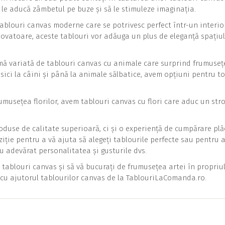
le aducă zâmbetul pe buze și să le stimuleze imaginația.
ablouri canvas moderne care se potrivesc perfect într-un interio
novatoare, aceste tablouri vor adăuga un plus de eleganță spațiu
gamă variată de tablouri canvas cu animale care surprind frumuseț
isici la câini și până la animale sălbatice, avem opțiuni pentru to
umusețea florilor, avem tablouri canvas cu flori care aduc un str
duse de calitate superioară, ci și o experiență de cumpărare plă
ziție pentru a vă ajuta să alegeți tablourile perfecte sau pentru 
u adevărat personalitatea și gusturile dvs.
tablouri canvas și să vă bucurați de frumusețea artei în propriul
l cu ajutorul tablourilor canvas de la TablouriLaComanda.ro.