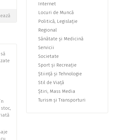
Internet
Locuri de Muncă
tează
Politică, Legislaţie
Regional
Sănătate şi Medicină
Servicii
 să
Societate
izate
Sport şi Recreaţie
Ştiinţă şi Tehnologie
i
Stil de Viaţă
Ştiri, Mass Media
Turism şi Transporturi
în
 stoc,
riată
saje
 cu