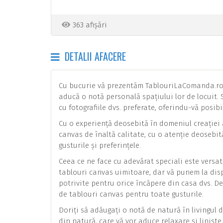
363 afișări
DETALII AFACERE
Cu bucurie vă prezentăm TablouriLaComanda.ro, 
aducă o notă personală spațiului lor de locuit
cu fotografiile dvs. preferate, oferindu-vă posib
Cu o experiență deosebită în domeniul creației 
canvas de înaltă calitate, cu o atenție deosebit
gusturile și preferințele.
Ceea ce ne face cu adevărat speciali este versat
tablouri canvas uimitoare, dar vă punem la dispo
potrivite pentru orice încăpere din casa dvs. De
de tablouri canvas pentru toate gusturile.
Doriți să adăugați o notă de natură în livingul 
din natură, care vă vor aduce relaxare și linișt