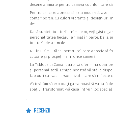
desene animate pentru camera copiilor, care să 
Pentru cei care apreciază arta modernă, avem t
contemporan. Cu culori vibrante și design-uri i
dvs.
Dacă sunteți iubitorii animalelor, veți găsi o 
personalitatea fiecărui animal în parte. De la p
iubitorii de animale.
Nu în ultimul rând, pentru cei care apreciază fr
culoare și prospețime în orice cameră.
La TablouriLaComanda.ro, vă oferim nu doar pro
și personalizată. Echipa noastră vă stă la dispo
tablouri canvas personalizate care să reflecte c
Vă invităm să explorați gama noastră variată de 
spațiu. Transformați-vă casa într-un loc specia
RECENZII