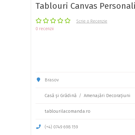
Tablouri Canvas Personal
Scrie o Recenzie
0 recenzii
Brasov
Casă şi Grădină
/
Amenajări Decoraţiuni
tablourilacomanda.ro
(+4)
0749
698
159