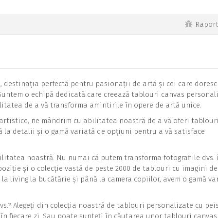
Rapor
destinația perfectă pentru pasionații de artă și cei care doresc
. Suntem o echipă dedicată care creează tablouri canvas personal
ilitatea de a vă transforma amintirile în opere de artă unice.
artistice, ne mândrim cu abilitatea noastră de a vă oferi tablour
ă la detalii și o gamă variată de opțiuni pentru a vă satisface
ilitatea noastră. Nu numai că putem transforma fotografiile dvs. 
ziție și o colecție vastă de peste 2000 de tablouri cu imagini de
 la living la bucătărie și până la camera copiilor, avem o gamă va
dvs.? Alegeți din colecția noastră de tablouri personalizate cu pei
e în fiecare zi. Sau poate sunteți în căutarea unor tablouri canvas