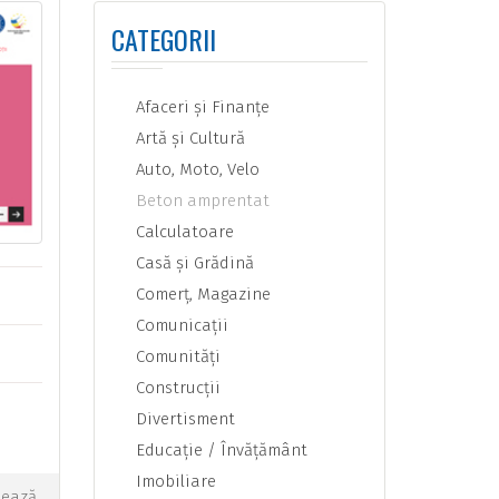
CATEGORII
Afaceri şi Finanţe
Artă şi Cultură
Auto, Moto, Velo
Beton amprentat
Calculatoare
Casă şi Grădină
Comerţ, Magazine
Comunicaţii
Comunităţi
Construcţii
Divertisment
Educaţie / Învăţământ
Imobiliare
tează