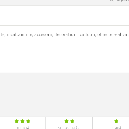
 incaltaminte, accesorii, decoratiuni, cadouri, obiecte realiza
DECENTĂ
SUB AȘTEPTĂRI
SLABĂ