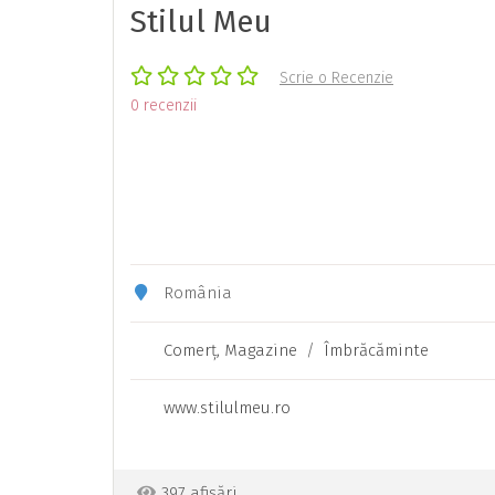
Stilul Meu
Scrie o Recenzie
0 recenzii
România
Comerţ, Magazine
/
Îmbrăcăminte
www.stilulmeu.ro
397 afișări