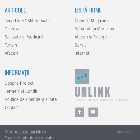
ARTICOLE
LISTĂ FIRME
Timp Liber/ Stil de viata
Comerţ, Magazine
Diverse
Sănătate şi Medicină
Sanatate si Medicină
Afaceri şi Finanţe
Turism
Servicii
Afaceri
Internet
INFORMAȚII
Despre Proiect
UNLINK
Termeni și Condiții
Politica de Confidențialitate
LISTA FIRME SI COMUNICATE DE PRESA
Contact
© 2006-2026 unLink.ro
RAINET
Toate drepturile rezervate.