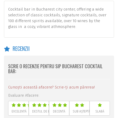
Cocktail bar in Bucharest city center, offering a wide
selection of classic cocktails, signature cocktails, over
100 different spirits available, over 10 wines by the
glass in a cozy, vibrant athmosphere.
RECENZII
SCRIE O RECENZIE PENTRU SIP BUCHAREST COCKTAIL
BAR:
Cunoști această afacere? Scrie-ți acum părerea!
Evaluare Afacere:
EXCELENTĂ
DESTUL DE BUNĂ
DECENTĂ
SUB AȘTEPTĂRI
SLABĂ