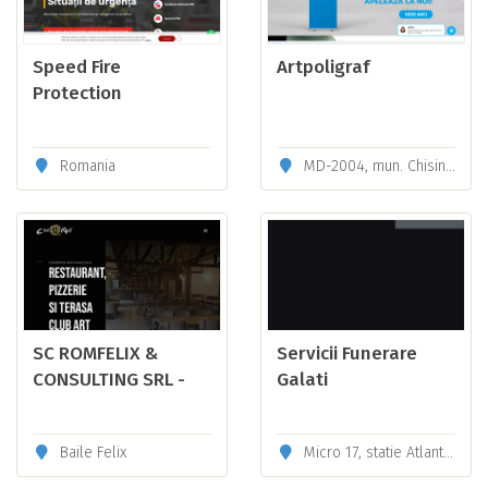
Speed Fire
Artpoligraf
Protection
Romania
MD-2004, mun. Chisinau, str. Henri Coandă, 7
SC ROMFELIX &
Servicii Funerare
CONSULTING SRL -
Galati
Club Art -
restaurant, terasa -
Baile Felix
Micro 17, statie Atlantic, Galati
Băile Felix