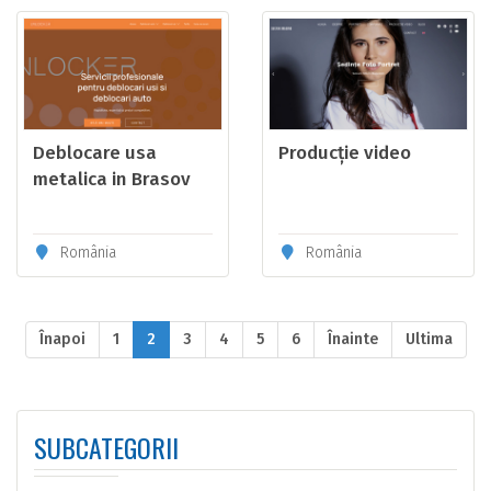
Deblocare usa
Producție video
metalica in Brasov
România
România
Înapoi
1
2
3
4
5
6
Înainte
Ultima
SUBCATEGORII