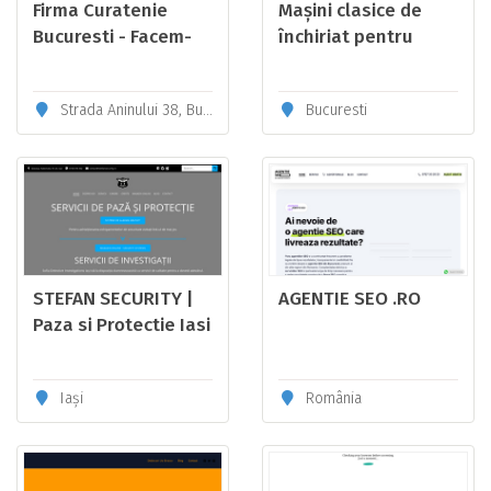
Firma Curatenie
Mașini clasice de
Bucuresti - Facem-
închiriat pentru
curatenie.ro
nunta sau
evenimentul tău
Strada Aninului 38, București 014577
Bucuresti
STEFAN SECURITY |
AGENTIE SEO .RO
Paza si Protectie Iasi
Iași
România