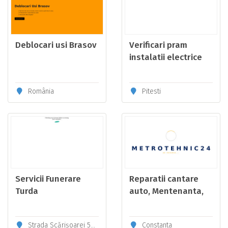
Deblocari usi Brasov
Verificari pram
instalatii electrice
România
Pitesti
Servicii Funerare
Reparatii cantare
Turda
auto, Mentenanta,
Furnizare
echipamente
Strada Scărişoarei 50, Turda 401088
Constanta