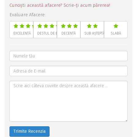
Cunoști această afacere? Scrie-ți acum părerea!
Evaluare Afacere:
EXCELENTĂ
DESTUL DE BUNĂ
DECENTĂ
SUB AȘTEPTĂRI
SLABĂ
Trimite Recenzia