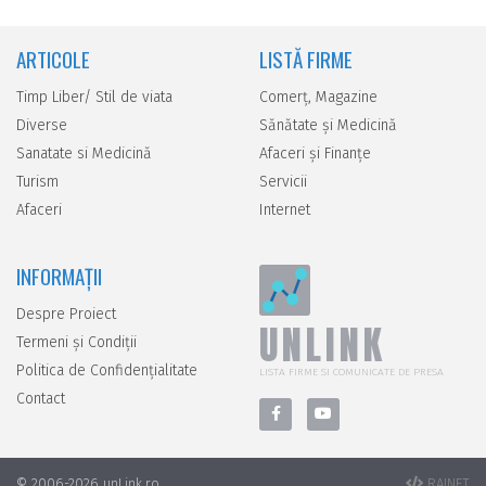
ARTICOLE
LISTĂ FIRME
Timp Liber/ Stil de viata
Comerţ, Magazine
Diverse
Sănătate şi Medicină
Sanatate si Medicină
Afaceri şi Finanţe
Turism
Servicii
Afaceri
Internet
INFORMAȚII
Despre Proiect
UNLINK
Termeni și Condiții
Politica de Confidențialitate
LISTA FIRME SI COMUNICATE DE PRESA
Contact
© 2006-2026 unLink.ro
RAINET