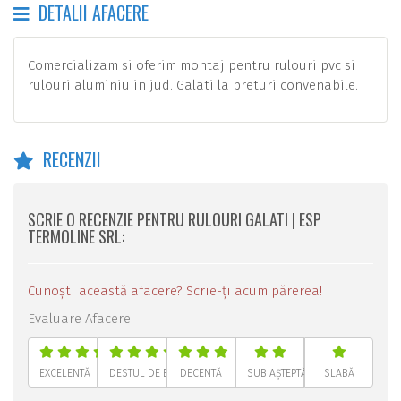
DETALII AFACERE
Comercializam si oferim montaj pentru rulouri pvc si
rulouri aluminiu in jud. Galati la preturi convenabile.
RECENZII
SCRIE O RECENZIE PENTRU RULOURI GALATI | ESP
TERMOLINE SRL:
Cunoști această afacere? Scrie-ți acum părerea!
Evaluare Afacere:
EXCELENTĂ
DESTUL DE BUNĂ
DECENTĂ
SUB AȘTEPTĂRI
SLABĂ