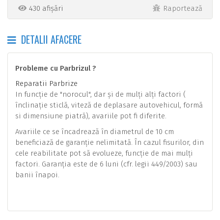
430 afișări
Raportează
DETALII AFACERE
Probleme cu Parbrizul ?
Reparatii Parbrize
In funcţie de "norocul", dar şi de mulţi alţi factori (
înclinaţie sticlă, viteză de deplasare autovehicul, formă
si dimensiune piatră), avariile pot fi diferite.
Avariile ce se încadrează în diametrul de 10 cm
beneficiază de garanţie nelimitată. În cazul fisurilor, din
cele reabilitate pot să evolueze, funcţie de mai mulţi
factori. Garanţia este de 6 luni (cfr. legii 449/2003) sau
banii înapoi.