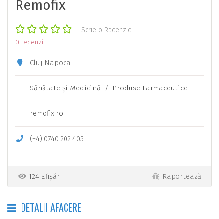
Remofix
Scrie o Recenzie
0 recenzii
Cluj Napoca
Sănătate şi Medicină
/
Produse Farmaceutice
remofix.ro
(+4)
0740
202
405
124 afișări
Raportează
DETALII AFACERE