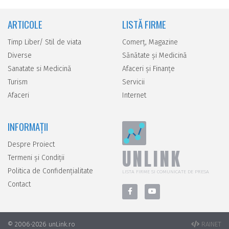
ARTICOLE
LISTĂ FIRME
Timp Liber/ Stil de viata
Comerţ, Magazine
Diverse
Sănătate şi Medicină
Sanatate si Medicină
Afaceri şi Finanţe
Turism
Servicii
Afaceri
Internet
INFORMAȚII
Despre Proiect
UNLINK
Termeni și Condiții
Politica de Confidențialitate
LISTA FIRME SI COMUNICATE DE PRESA
Contact
© 2006-2026 unLink.ro
RAINET