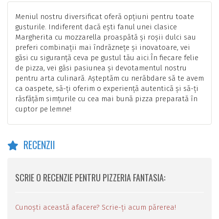
Meniul nostru diversificat oferă opțiuni pentru toate
gusturile. Indiferent dacă ești fanul unei clasice
Margherita cu mozzarella proaspătă și roșii dulci sau
preferi combinații mai îndrăznețe și inovatoare, vei
găsi cu siguranță ceva pe gustul tău aici.În fiecare felie
de pizza, vei găsi pasiunea și devotamentul nostru
pentru arta culinară. Așteptăm cu nerăbdare să te avem
ca oaspete, să-ți oferim o experiență autentică și să-ți
răsfățăm simțurile cu cea mai bună pizza preparată în
cuptor pe lemne!
RECENZII
SCRIE O RECENZIE PENTRU PIZZERIA FANTASIA:
Cunoști această afacere? Scrie-ți acum părerea!