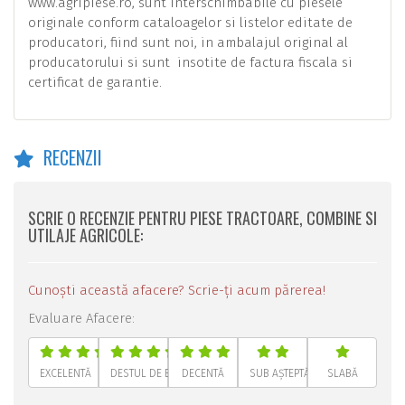
www.agripiese.ro, sunt interschimbabile cu piesele
originale conform cataloagelor si listelor editate de
producatori, fiind sunt noi, in ambalajul original al
producatorului si sunt insotite de factura fiscala si
certificat de garantie.
RECENZII
SCRIE O RECENZIE PENTRU PIESE TRACTOARE, COMBINE SI
UTILAJE AGRICOLE:
Cunoști această afacere? Scrie-ți acum părerea!
Evaluare Afacere:
EXCELENTĂ
DESTUL DE BUNĂ
DECENTĂ
SUB AȘTEPTĂRI
SLABĂ