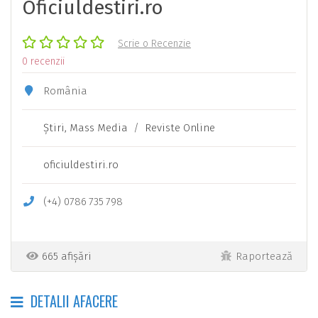
Oficiuldestiri.ro
Scrie o Recenzie
0 recenzii
România
Ştiri, Mass Media
/
Reviste Online
oficiuldestiri.ro
(+4)
0786
735
798
665 afișări
Raportează
DETALII AFACERE