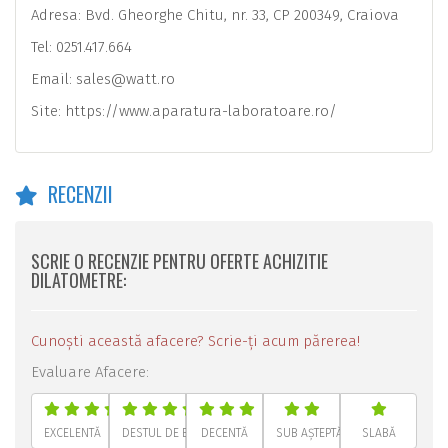
Adresa: Bvd. Gheorghe Chitu, nr. 33, CP 200349, Craiova
Tel: 0251.417.664
Email:
sales@watt.ro
Site: https://www.aparatura-laboratoare.ro/
RECENZII
SCRIE O RECENZIE PENTRU OFERTE ACHIZITIE
DILATOMETRE:
Cunoști această afacere? Scrie-ți acum părerea!
Evaluare Afacere:
EXCELENTĂ
DESTUL DE BUNĂ
DECENTĂ
SUB AȘTEPTĂRI
SLABĂ