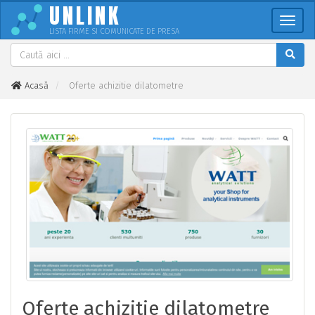
UNLINK
Meni
LISTA FIRME SI COMUNICATE DE PRESA
Acasă
Oferte achizitie dilatometre
Oferte achizitie dilatometre