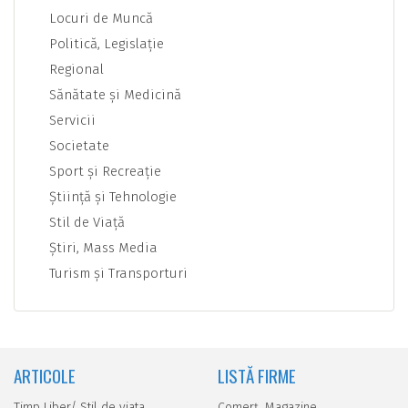
Locuri de Muncă
Politică, Legislaţie
Regional
Sănătate şi Medicină
Servicii
Societate
Sport şi Recreaţie
Ştiinţă şi Tehnologie
Stil de Viaţă
Ştiri, Mass Media
Turism şi Transporturi
ARTICOLE
LISTĂ FIRME
Timp Liber/ Stil de viata
Comerţ, Magazine