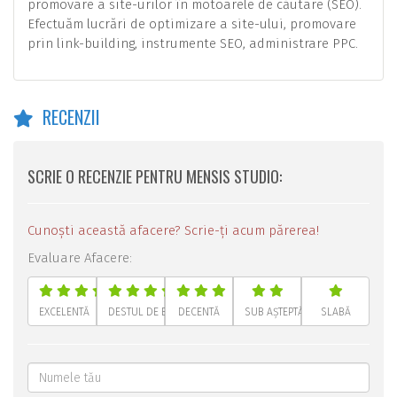
promovare a site-urilor în motoarele de căutare (SEO).
Efectuăm lucrări de optimizare a site-ului, promovare
prin link-building, instrumente SEO, administrare PPC.
RECENZII
SCRIE O RECENZIE PENTRU MENSIS STUDIO:
Cunoști această afacere? Scrie-ți acum părerea!
Evaluare Afacere:
EXCELENTĂ
DESTUL DE BUNĂ
DECENTĂ
SUB AȘTEPTĂRI
SLABĂ