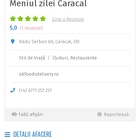
Meniul zilei Caracal
Scrie o Recenzie
5,0
(
1
recenzie)
Radu Serban 6A, Caracal, Olt
Stil de Viaţă
/
Cluburi, Restaurante
okfoodsdelivery.ro
(+4)
0771
257
257
1.482 afișări
Raportează
DETALII AFACERE