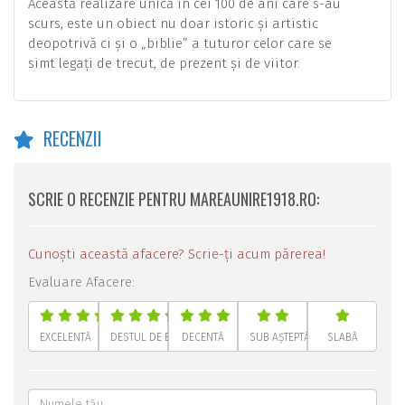
Această realizare unică în cei 100 de ani care s-au
scurs, este un obiect nu doar istoric și artistic
deopotrivă ci și o „biblie” a tuturor celor care se
simt legați de trecut, de prezent și de viitor.
RECENZII
SCRIE O RECENZIE PENTRU MAREAUNIRE1918.RO:
Cunoști această afacere? Scrie-ți acum părerea!
Evaluare Afacere:
EXCELENTĂ
DESTUL DE BUNĂ
DECENTĂ
SUB AȘTEPTĂRI
SLABĂ