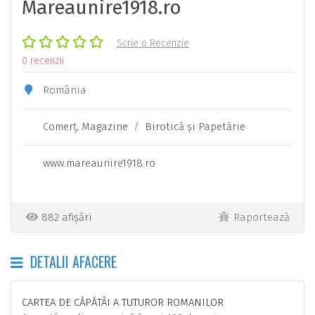
Mareaunire1918.ro
Scrie o Recenzie
0 recenzii
România
Comerţ, Magazine
/
Birotică şi Papetărie
www.mareaunire1918.ro
882 afișări
Raportează
DETALII AFACERE
CARTEA DE CĂPĂTÂI A TUTUROR ROMANILOR