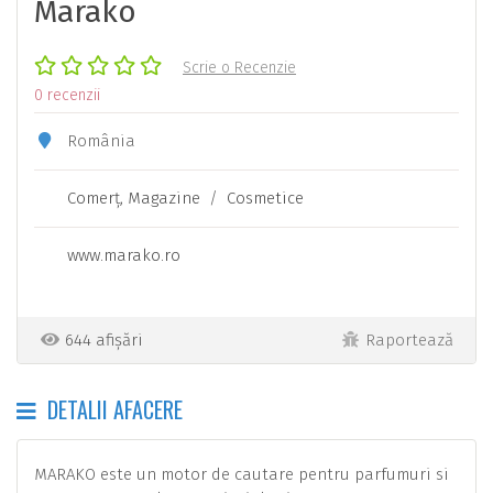
Marako
Scrie o Recenzie
0 recenzii
România
Comerţ, Magazine
/
Cosmetice
www.marako.ro
644 afișări
Raportează
DETALII AFACERE
MARAKO este un motor de cautare pentru parfumuri si