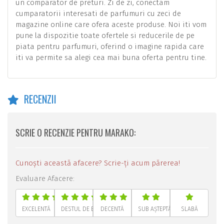
un comparator de preturi. Zi de zi, conectam
cumparatorii interesati de parfumuri cu zeci de
magazine online care ofera aceste produse. Noi iti vom
pune la dispozitie toate ofertele si reducerile de pe
piata pentru parfumuri, oferind o imagine rapida care
iti va permite sa alegi cea mai buna oferta pentru tine.
RECENZII
SCRIE O RECENZIE PENTRU MARAKO:
Cunoști această afacere? Scrie-ți acum părerea!
Evaluare Afacere:
EXCELENTĂ
DESTUL DE BUNĂ
DECENTĂ
SUB AȘTEPTĂRI
SLABĂ