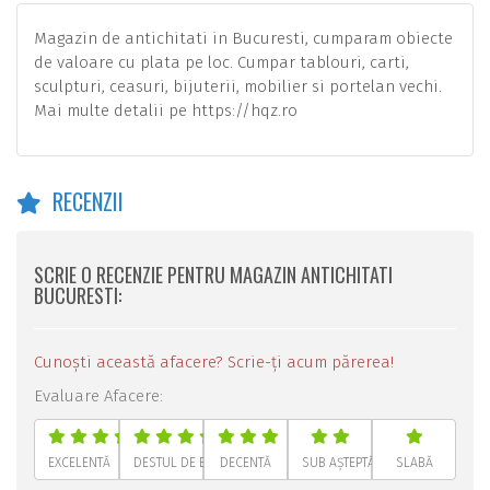
Magazin de antichitati in Bucuresti, cumparam obiecte
de valoare cu plata pe loc. Cumpar tablouri, carti,
sculpturi, ceasuri, bijuterii, mobilier si portelan vechi.
Mai multe detalii pe https://hqz.ro
RECENZII
SCRIE O RECENZIE PENTRU MAGAZIN ANTICHITATI
BUCURESTI:
Cunoști această afacere? Scrie-ți acum părerea!
Evaluare Afacere:
EXCELENTĂ
DESTUL DE BUNĂ
DECENTĂ
SUB AȘTEPTĂRI
SLABĂ