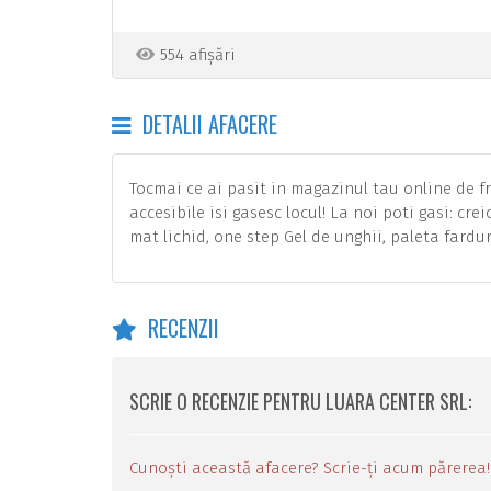
554 afișări
DETALII AFACERE
Tocmai ce ai pasit in magazinul tau online de fr
accesibile isi gasesc locul! La noi poti gasi: cre
mat lichid, one step Gel de unghii, paleta farduri 
RECENZII
SCRIE O RECENZIE PENTRU LUARA CENTER SRL:
Cunoști această afacere? Scrie-ți acum părerea!