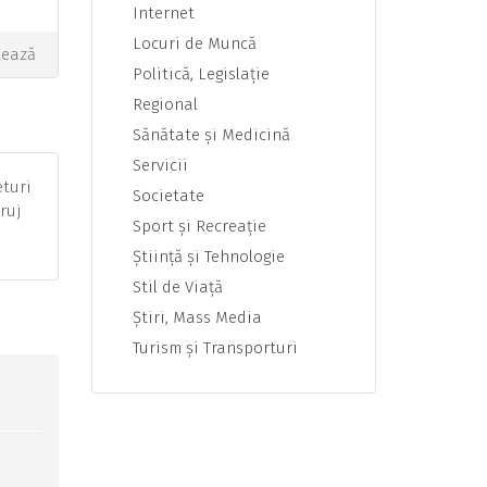
Internet
Locuri de Muncă
tează
Politică, Legislaţie
Regional
Sănătate şi Medicină
Servicii
eturi
Societate
 ruj
Sport şi Recreaţie
Ştiinţă şi Tehnologie
Stil de Viaţă
Ştiri, Mass Media
Turism şi Transporturi