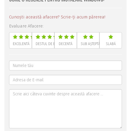
Cunoști această afacere? Scrie-ți acum părerea!
Evaluare Afacere:
EXCELENTĂ
DESTUL DE BUNĂ
DECENTĂ
SUB AȘTEPTĂRI
SLABĂ