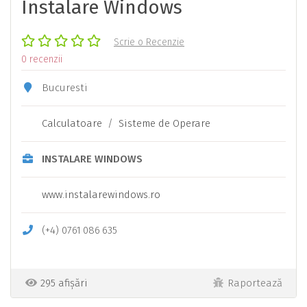
Instalare Windows
Scrie o Recenzie
0 recenzii
Bucuresti
Calculatoare
/
Sisteme de Operare
INSTALARE WINDOWS
www.instalarewindows.ro
(+4)
0761
086
635
295 afișări
Raportează