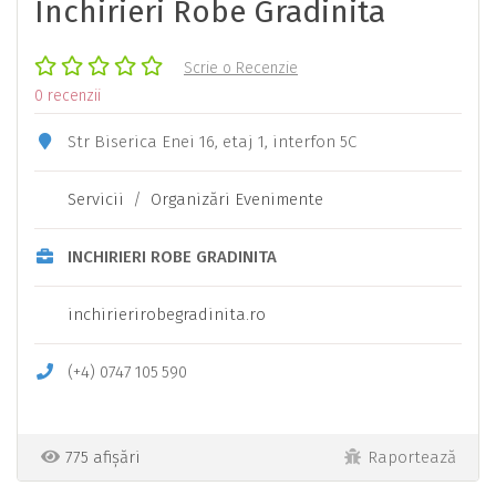
Inchirieri Robe Gradinita
Scrie o Recenzie
0 recenzii
Str Biserica Enei 16, etaj 1, interfon 5C
Servicii
/
Organizări Evenimente
INCHIRIERI ROBE GRADINITA
inchirierirobegradinita.ro
(+4)
0747
105
590
775 afișări
Raportează