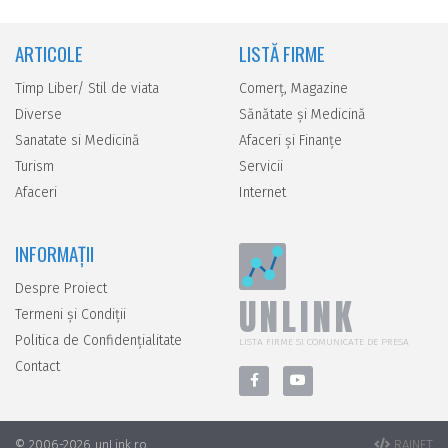
ARTICOLE
LISTĂ FIRME
Timp Liber/ Stil de viata
Comerţ, Magazine
Diverse
Sănătate şi Medicină
Sanatate si Medicină
Afaceri şi Finanţe
Turism
Servicii
Afaceri
Internet
INFORMAȚII
Despre Proiect
UNLINK
Termeni și Condiții
Politica de Confidențialitate
LISTA FIRME SI COMUNICATE DE PRESA
Contact
© 2006-2026 unLink.ro
RAINET