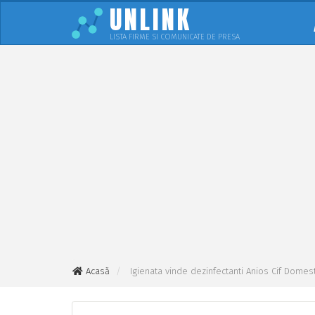
UNLINK
LISTA FIRME SI COMUNICATE DE PRESA
Acasă
Igienata vinde dezinfectanti Anios Cif Dome