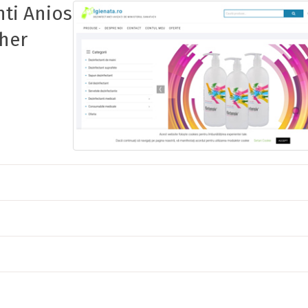
nti Anios
her