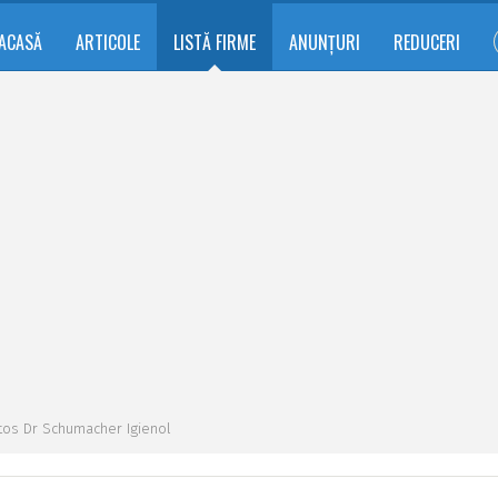
ACASĂ
ARTICOLE
LISTĂ FIRME
ANUNȚURI
REDUCERI
stos Dr Schumacher Igienol