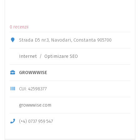
0 recenzii
Strada D5 nr.3, Navodari, Constanta 905700
Internet
/
Optimizare SEO
GROWWWISE
CUI: 42598377
growwwise.com
(+4)
0737
959
547