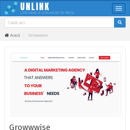
UNLINK
Meni
LISTA FIRME SI COMUNICATE DE PRESA
Acasă
Growwwise
Growwwise