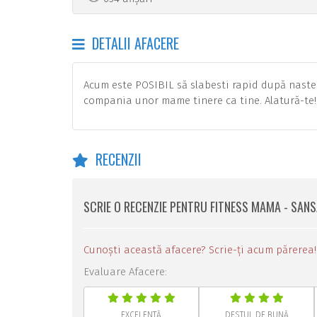
DETALII AFACERE
Acum este POSIBIL să slabesti rapid după naster
compania unor mame tinere ca tine. Alatură-te!
RECENZII
SCRIE O RECENZIE PENTRU FITNESS MAMA - SANSA
Cunoști această afacere? Scrie-ți acum părerea!
Evaluare Afacere:
EXCELENTĂ
DESTUL DE BUNĂ