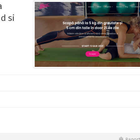
a
d si
Rapor