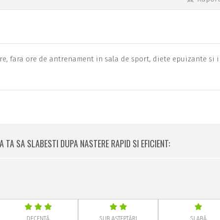
e, fara ore de antrenament in sala de sport, diete epuizante si 
 TA SA SLABESTI DUPA NASTERE RAPID SI EFICIENT:
DECENTĂ
SUB AȘTEPTĂRI
SLABĂ