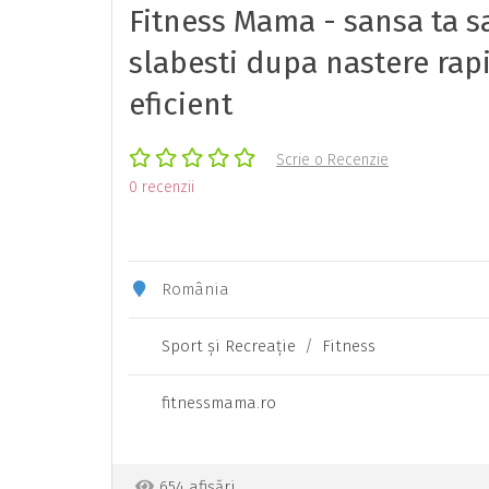
Fitness Mama - sansa ta s
slabesti dupa nastere rapi
eficient
Scrie o Recenzie
0 recenzii
România
Sport şi Recreaţie
/
Fitness
fitnessmama.ro
654 afișări