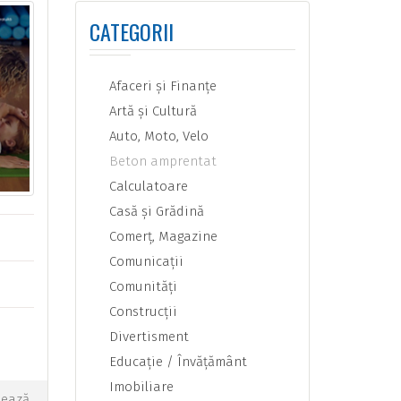
CATEGORII
Afaceri şi Finanţe
Artă şi Cultură
Auto, Moto, Velo
Beton amprentat
Calculatoare
Casă şi Grădină
Comerţ, Magazine
Comunicaţii
Comunităţi
Construcţii
Divertisment
Educaţie / Învăţământ
Imobiliare
tează