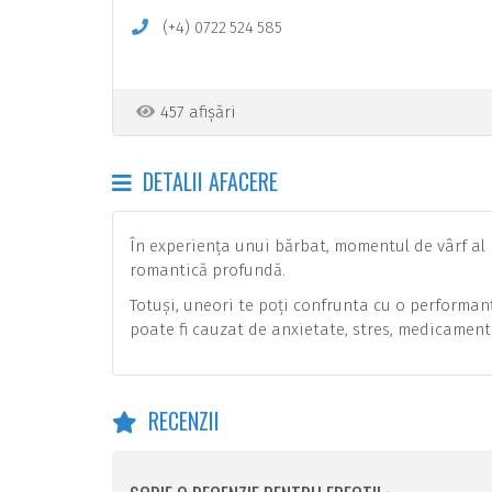
(+4)
0722
524
585
457 afișări
DETALII AFACERE
În experiența unui bărbat, momentul de vârf al pl
romantică profundă.
Totuși, uneori te poți confrunta cu o performanț
poate fi cauzat de anxietate, stres, medicamente
RECENZII