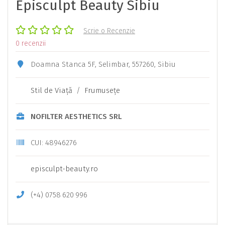
Episculpt Beauty Sibiu
Scrie o Recenzie
0 recenzii
Doamna Stanca 5F, Selimbar, 557260, Sibiu
Stil de Viaţă
/
Frumuseţe
NOFILTER AESTHETICS SRL
CUI: 48946276
episculpt-beauty.ro
(+4)
0758
620
996