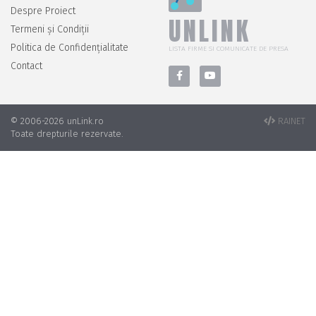
Despre Proiect
UNLINK
Termeni și Condiții
Politica de Confidențialitate
LISTA FIRME SI COMUNICATE DE PRESA
Contact
© 2006-2026 unLink.ro
RAINET
Toate drepturile rezervate.