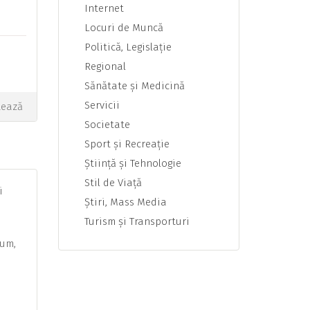
Internet
Locuri de Muncă
Politică, Legislaţie
Regional
Sănătate şi Medicină
Servicii
tează
Societate
Sport şi Recreaţie
Ştiinţă şi Tehnologie
Stil de Viaţă
i
Ştiri, Mass Media
Turism şi Transporturi
sum,