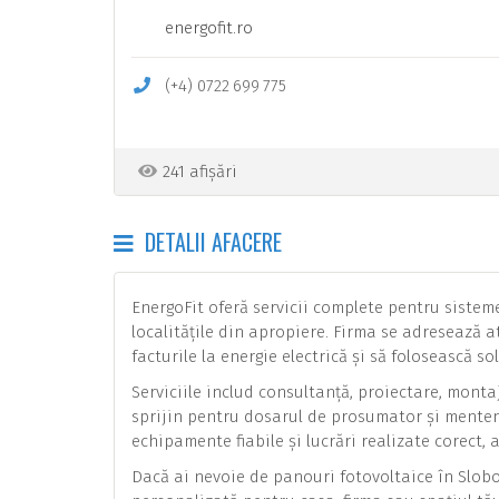
energofit.ro
(+4)
0722
699
775
241 afișări
DETALII AFACERE
EnergoFit oferă servicii complete pentru sisteme
localitățile din apropiere. Firma se adresează a
facturile la energie electrică și să folosească s
Serviciile includ consultanță, proiectare, monta
sprijin pentru dosarul de prosumator și mentena
echipamente fiabile și lucrări realizate corect, 
Dacă ai nevoie de panouri fotovoltaice în Sloboz