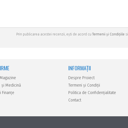
Prin publicarea acestei recenzii, ești de acord cu
Termenii și Condițiile
si
FIRME
INFORMAȚII
 Magazine
Despre Proiect
 şi Medicină
Termeni și Condiții
i Finanţe
Politica de Confidențialitate
Contact