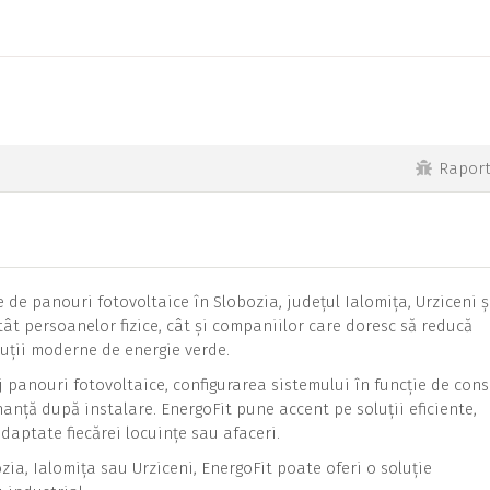
Rapor
 de panouri fotovoltaice în Slobozia, județul Ialomița, Urziceni ș
tât persoanelor fizice, cât și companiilor care doresc să reducă
oluții moderne de energie verde.
j panouri fotovoltaice, configurarea sistemului în funcție de con
nță după instalare. EnergoFit pune accent pe soluții eficiente,
adaptate fiecărei locuințe sau afaceri.
ia, Ialomița sau Urziceni, EnergoFit poate oferi o soluție