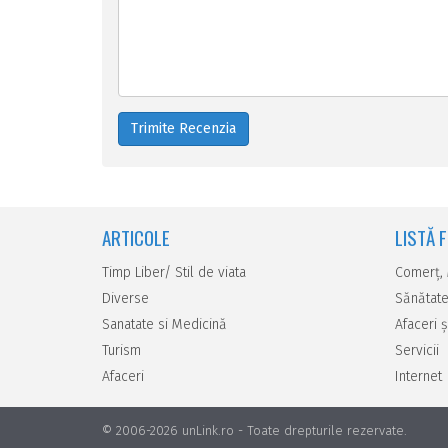
Trimite Recenzia
ARTICOLE
LISTĂ 
Timp Liber/ Stil de viata
Comerţ,
Diverse
Sănătate
Sanatate si Medicină
Afaceri ş
Turism
Servicii
Afaceri
Internet
© 2006-2026 unLink.ro
-
Toate drepturile rezervate.