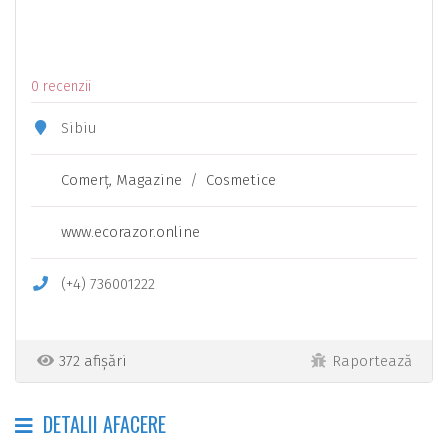
0 recenzii
Sibiu
Comerţ, Magazine
/
Cosmetice
www.ecorazor.online
(+4) 736001222
372 afișări
Raportează
DETALII AFACERE