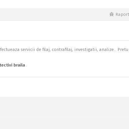
Rapor
tueaza servicii de filaj, contrafilaj, investigatii, analize... Pretu
tectivi braila
.