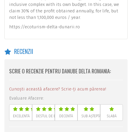
inclusive complex with its own budget. In this case, we
claim 30% of the profit obtained annually, for life, but
not less than 1,100,000 euros / year.
https://ecoturism-delta-dunarii.ro
RECENZII
SCRIE O RECENZIE PENTRU DANUBE DELTA ROMANIA:
Cunoști această afacere? Scrie-ți acum părerea!
Evaluare Afacere:
EXCELENTĂ
DESTUL DE BUNĂ
DECENTĂ
SUB AȘTEPTĂRI
SLABĂ