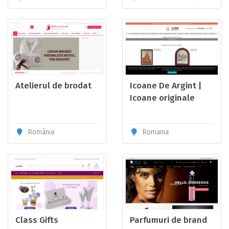
Atelierul de brodat
Icoane De Argint |
Icoane originale
livrate in 24 de ore |
Icoane grecia
România
Romania
Class Gifts
Parfumuri de brand