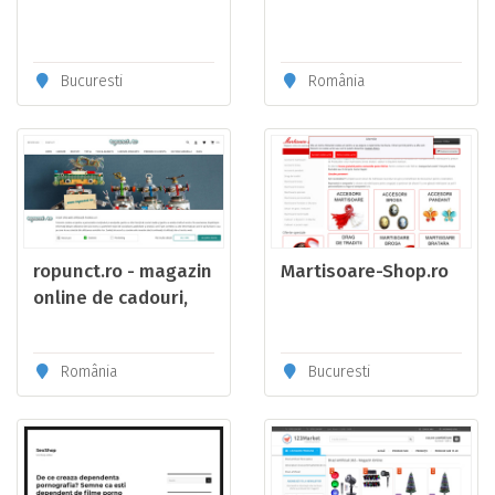
Bucuresti
România
ropunct.ro - magazin
Martisoare-Shop.ro
online de cadouri,
gadgeturi si
accesorii copii
România
Bucuresti