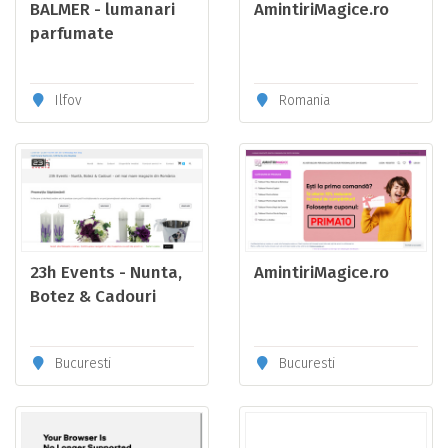
BALMER - lumanari
AmintiriMagice.ro
parfumate
deosebite si
produse pentru SPA
Ilfov
Romania
23h Events - Nunta,
AmintiriMagice.ro
Botez & Cadouri
Bucuresti
Bucuresti