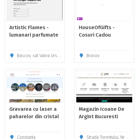
Artistic Flames -
HouseOfGifts -
lumanari parfumate
Cosuri Cadou
personalizate cu
mesaj video
Bascov, sat Valea Ursului, nr.45
Brasov
Gravarea cu laser a
Magazin Icoane De
paharelor din cristal
Argint Bucuresti
de vin și de
șampanie pentru
Constanta
Strada Torentului, Nr 1-5, Etaj 1, Camera 102, Bucuresti, cod postal 021806
nunți