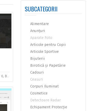
SUBCATEGORII
Alimentare
Anunţuri
Aparate Foto
Articole pentru Copii
Articole Sportive
Bijuterii
Birotică şi Papetărie
Cadouri
 061965
Ceasuri
Corpuri Iluminat
Cosmetice
Detectoare Radar
Echipament Protecţie