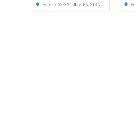
Adresa: SEBES. JUD ALBA, STR VALEA FRUMOASEI, BL 11, SC B, AP12
Vr