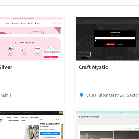
Silver
Craft Mystic
mânia
Valea Ialomitei nr 2A, Sector 6, Bucuresti