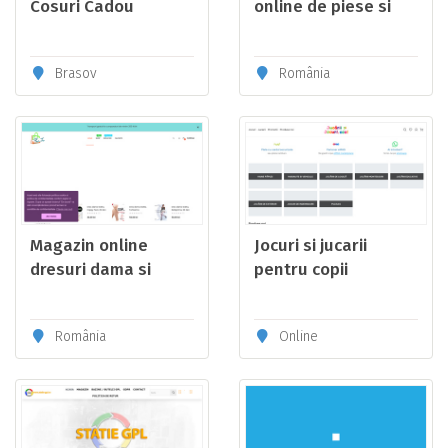
Cosuri Cadou
online de piese si
personalizate cu
accesorii industriale
mesaj video
Brasov
România
Magazin online
Jocuri si jucarii
dresuri dama si
pentru copii
pijamale.
România
Online