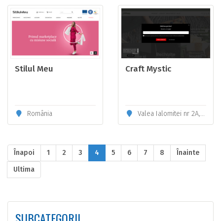
Stilul Meu
Craft Mystic
România
Valea Ialomitei nr 2A, Sector 6, Bucuresti 061965
Înapoi
1
2
3
4
5
6
7
8
Înainte
Ultima
SUBCATEGORII