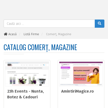
Acasă
Listă Firme
Comerţ, Magazine
CATALOG COMERŢ, MAGAZINE
23h Events - Nunta,
AmintiriMagice.ro
Botez & Cadouri