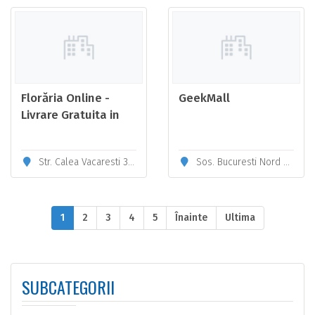
Florăria Online -
GeekMall
Livrare Gratuita in
Bucuresti, livrare in
toata tara -
Str. Calea Vacaresti 302, Sector 4
Sos. Bucuresti Nord Nr.10, Voluntari, Ilfov
OkFlora.ro
1
2
3
4
5
Înainte
Ultima
SUBCATEGORII