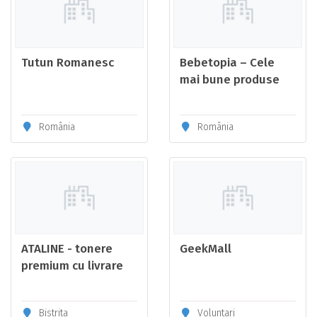
Tutun Romanesc
Bebetopia – Cele
mai bune produse
pentru bebeluși,
mămici și copii |
România
România
Ghiduri & Oferte
ATALINE - tonere
GeekMall
premium cu livrare
rapida
Bistrita
Voluntari