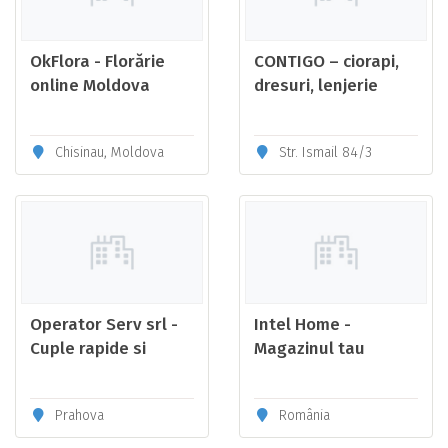
OkFlora - Florărie
CONTIGO – ciorapi,
online Moldova
dresuri, lenjerie
Chisinau, Moldova
Str. Ismail 84/3
Operator Serv srl -
Intel Home -
Cuple rapide si
Magazinul tau
distribuitoare
pentru case
penumatice
inteligente
Prahova
România