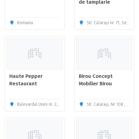
de tamplarie
Romania
Str. Călarași nr. 71, SebeșJud. Alba, ROMÂNIA
Haute Pepper
Birou Concept
Restaurant
Mobilier Birou
Bucuresti
Bulevardul Unirii nr. 2, București 040104, România
Str. Calaraşi, Nr 108 , Judet: Alba, Oras: Sebes, Cod-postal: 515800