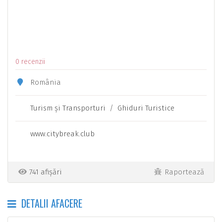
0 recenzii
România
Turism şi Transporturi
/
Ghiduri Turistice
www.citybreak.club
741 afișări
Raportează
DETALII AFACERE