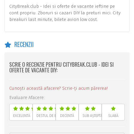
CityBreak.club - Idei si oferte de vacante ieftine pe
cont propriu. Zboruri si cazari DIY la preturi mici. City
breakuri last minute, bilete avion low cost.
RECENZII
SCRIE O RECENZIE PENTRU CITYBREAK.CLUB - IDEI SI
OFERTE DE VACANTE DIY:
Cunoști această afacere? Scrie-ți acum părerea!
Evaluare Afacere:
EXCELENTĂ
DESTUL DE BUNĂ
DECENTĂ
SUB AȘTEPTĂRI
SLABĂ