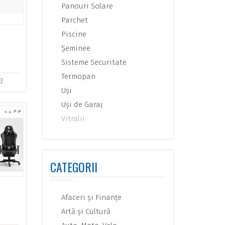
Panouri Solare
Parchet
Piscine
Şeminee
Sisteme Securitate
Termopan
/3
Uşi
Uşi de Garaj
Vitralii
CATEGORII
Afaceri şi Finanţe
Artă şi Cultură