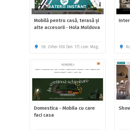
Mobilă pentru casă, terasă și
Inter
alte accesorii - Hola Moldova
Str. Orhei 100 (km. 17) com. Măgdăcești, r-nul Criuleni
Ro
Domestica - Mobila cu care
Show
faci casa