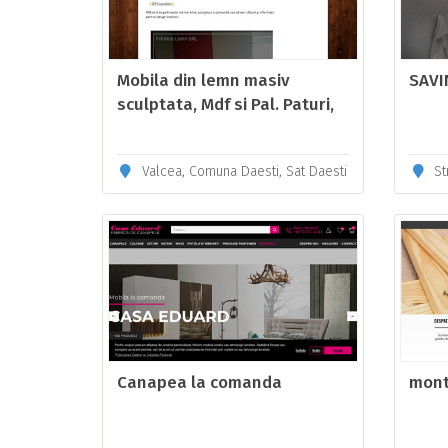
Mobila din lemn masiv
SAVI
sculptata, Mdf si Pal. Paturi,
bucatari din stejar, dulap din
lemn de nuc
Valcea, Comuna Daesti, Sat Daesti
Strad
Canapea la comanda
mont