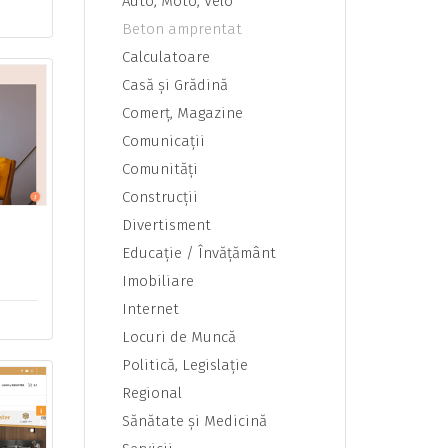
Auto, Moto, Velo
Beton amprentat
Calculatoare
Casă şi Grădină
Comerţ, Magazine
Comunicaţii
Comunităţi
Construcţii
Divertisment
Educaţie / Învăţământ
Imobiliare
Internet
Locuri de Muncă
Politică, Legislaţie
Regional
Sănătate şi Medicină