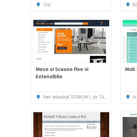
Cluj
Ro
Mese si Scaune Fixe si
Mob 
Extensibile
Parc industrial TETAROM I, str. Tăietura Turcului nr. 47, hala H3, Cluj-Napoca
Ar