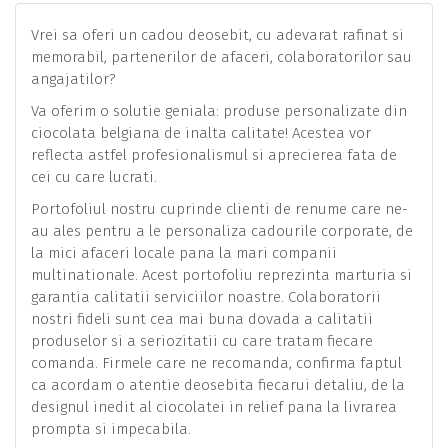
Vrei sa oferi un cadou deosebit, cu adevarat rafinat si
memorabil, partenerilor de afaceri, colaboratorilor sau
angajatilor?
​Va oferim o solutie geniala: produse personalizate din
ciocolata belgiana de inalta calitate! Acestea vor
reflecta astfel profesionalismul si aprecierea fata de
cei cu care lucrati.
Portofoliul nostru cuprinde clienti de renume care ne-
au ales pentru a le personaliza cadourile corporate, de
la mici afaceri locale pana la mari companii
multinationale. Acest portofoliu reprezinta marturia si
garantia calitatii serviciilor noastre. Colaboratorii
nostri fideli sunt cea mai buna dovada a calitatii
produselor si a seriozitatii cu care tratam fiecare
comanda. Firmele care ne recomanda, confirma faptul
ca acordam o atentie deosebita fiecarui detaliu, de la
designul inedit al ciocolatei in relief pana la livrarea
prompta si impecabila.