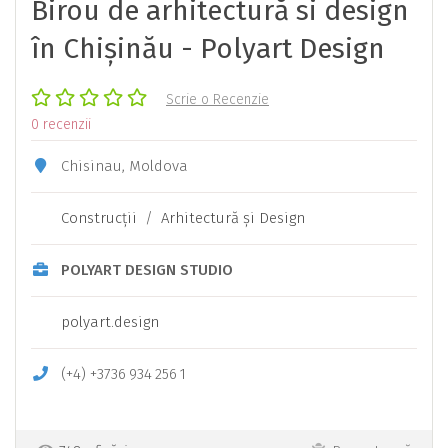
Birou de arhitectură si design
în Chișinău - Polyart Design
Scrie o Recenzie
0 recenzii
Chisinau, Moldova
Construcţii
/
Arhitectură şi Design
POLYART DESIGN STUDIO
polyart.design
(+4) +
3736
934
256
1