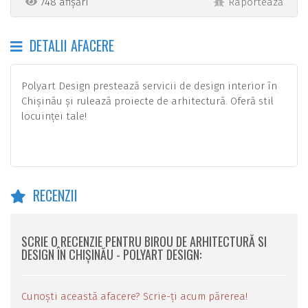
748 afișări
Raportează
DETALII AFACERE
Polyart Design prestează servicii de design interior în
Chișinău și rulează proiecte de arhitectură. Oferă stil
locuinței tale!
RECENZII
SCRIE O RECENZIE PENTRU BIROU DE ARHITECTURĂ SI
DESIGN ÎN CHIȘINĂU - POLYART DESIGN:
Cunoști această afacere? Scrie-ți acum părerea!