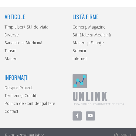
ARTICOLE
LISTĂ FIRME
Timp Liber/ Stil de viata
Comerţ, Magazine
Diverse
Sănătate şi Medicină
Sanatate si Medicină
Afaceri şi Finanţe
Turism
Servicii
Afaceri
Internet
INFORMAȚII
Despre Proiect
UNLINK
Termeni și Condiții
Politica de Confidențialitate
LISTA FIRME SI COMUNICATE DE PRESA
Contact
© 2006-2026 unLink.ro
RAINET