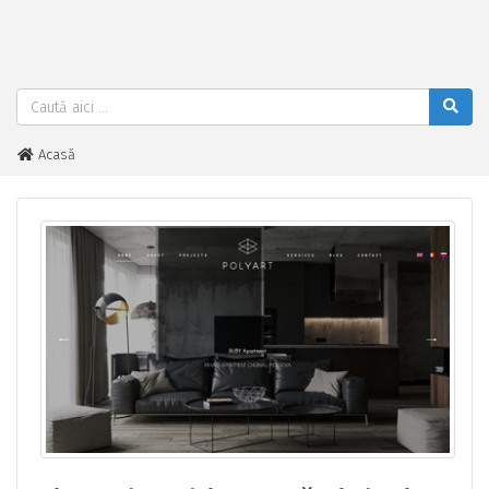
Acasă
Birou de arhitectură si design în Chișinău - Polyart Design