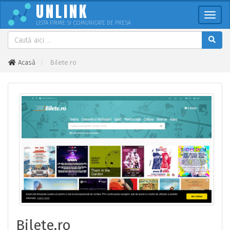
UNLINK
Meni
LISTA FIRME SI COMUNICATE DE PRESA
Acasă
Bilete.ro
Bilete.ro