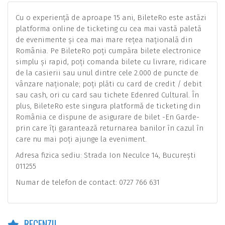
Cu o experiență de aproape 15 ani, BileteRo este astăzi
platforma online de ticketing cu cea mai vastă paletă
de evenimente și cea mai mare rețea națională din
România. Pe BileteRo poți cumpăra bilete electronice
simplu și rapid, poți comanda bilete cu livrare, ridicare
de la casierii sau unul dintre cele 2.000 de puncte de
vânzare naționale; poți plăti cu card de credit / debit
sau cash, ori cu card sau tichete Edenred Cultural. În
plus, BileteRo este singura platformă de ticketing din
România ce dispune de asigurare de bilet -En Garde-
prin care îți garantează returnarea banilor în cazul în
care nu mai poți ajunge la eveniment.
Adresa fizica sediu: Strada Ion Neculce 14, București
011255
Numar de telefon de contact: 0727 766 631
RECENZII