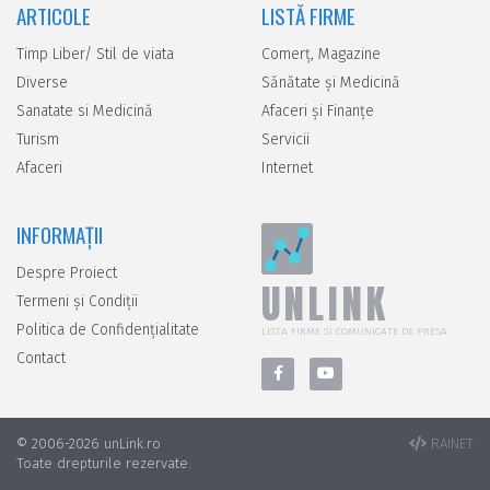
ARTICOLE
LISTĂ FIRME
Timp Liber/ Stil de viata
Comerţ, Magazine
Diverse
Sănătate şi Medicină
Sanatate si Medicină
Afaceri şi Finanţe
Turism
Servicii
Afaceri
Internet
INFORMAȚII
Despre Proiect
UNLINK
Termeni și Condiții
Politica de Confidențialitate
LISTA FIRME SI COMUNICATE DE PRESA
Contact
© 2006-2026 unLink.ro
RAINET
Toate drepturile rezervate.